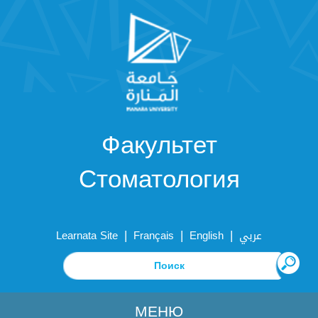
Факультет
Стоматология
|
|
|
Learnata Site
Français
English
عربي
МЕНЮ