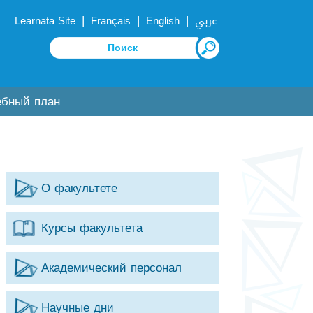
|
|
|
Learnata Site
Français
English
عربي
ебный план
О факультете
Курсы факультета
Академический персонал
Научные дни