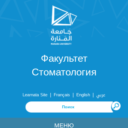
Факультет
Стоматология
|
|
|
Learnata Site
Français
English
عربي
МЕНЮ