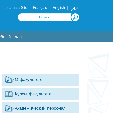
|
|
|
Learnata Site
Français
English
عربي
ебный план
О факультете
Курсы факультета
Академический персонал