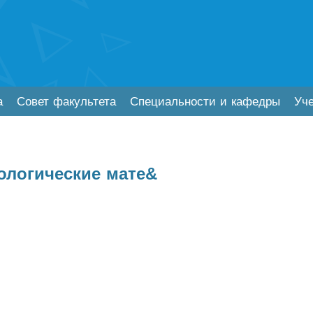
а
Совет факультета
Специальности и кафедры
Уч
ологические мате&