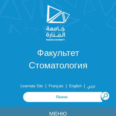
Факультет
Стоматология
|
|
|
Learnata Site
Français
English
عربي
МЕНЮ