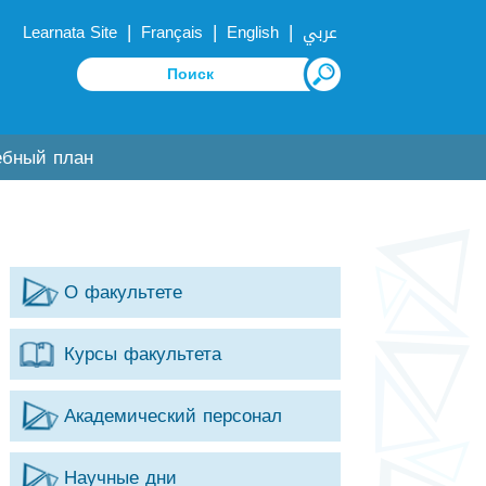
|
|
|
Learnata Site
Français
English
عربي
ебный план
О факультете
Курсы факультета
Академический персонал
Научные дни