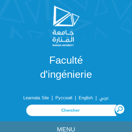
Faculté
d'ingénierie
|
|
|
Learnata Site
Русский
English
عربي
MENU