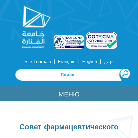
|
|
|
Site Learnata
Français
English
عربي
МЕНЮ
Совет фармацевтического