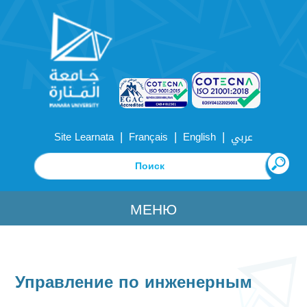
|
|
|
Site Learnata
Français
English
عربي
МЕНЮ
Управление по инженерным