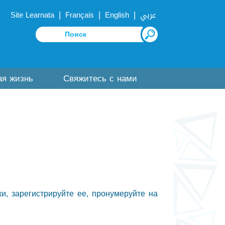
|
|
|
Site Learnata
Français
English
عربي
ая жизнь
Свяжитесь с нами
и, зарегистрируйте ее, пронумеруйте на