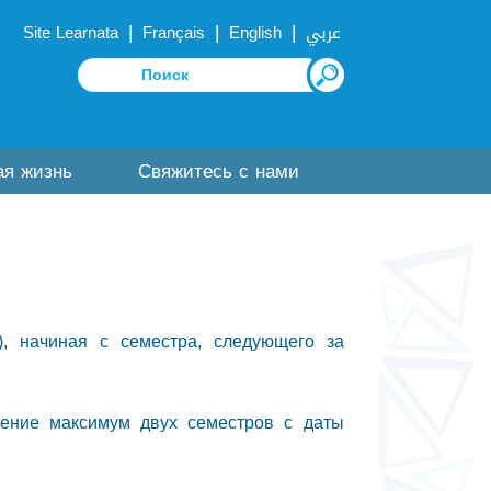
|
|
|
Site Learnata
Français
English
عربي
ая жизнь
Свяжитесь с нами
), начиная с семестра, следующего за
чение максимум двух семестров с даты