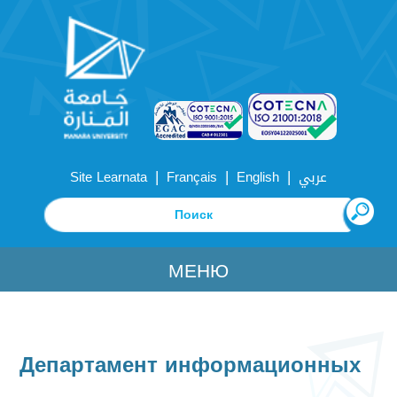
|
|
|
Site Learnata
Français
English
عربي
МЕНЮ
Департамент информационных