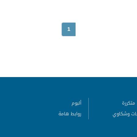
1
متكررة
ألبوم
ات وشكاوي
روابط هامة