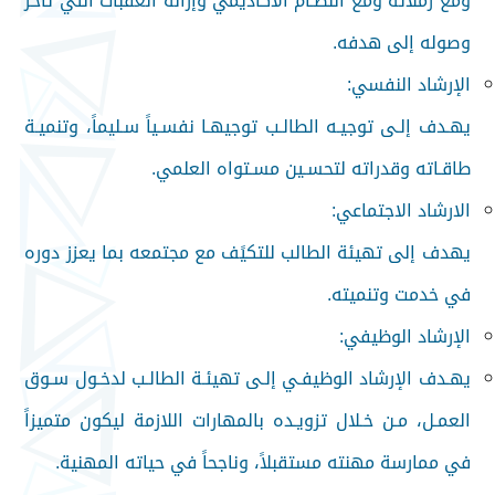
ومع زملائه ومع النظـام الأكاديمي وإزالة العقبات التي تُأخر
وصوله إلى هدفه
.
الإرشاد النفسي
:
يهـدف إلـى توجيـه الطالـب توجيهـا نفسـياً سـليماً، وتنميـة
طاقـاته وقدراته لتحسـين مسـتواه العلمي
.
الارشاد الاجتماعي
:
يهدف إلى تهيئة الطالب للتكيًف مع مجتمعه بما يعزز دوره
في خدمت وتنميته
.
الإرشاد الوظيفي
:
يهـدف الإرشاد الوظيفـي إلـى تهيئـة الطالـب لدخـول سـوق
العمـل، مـن خـلال تزويـده بالمهارات اللازمة ليكون متميزاً
في ممارسة مهنته مستقبلاً، وناجحاً في حياته المهنية.