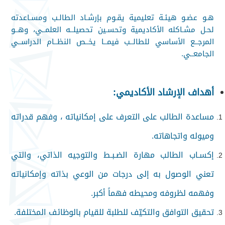
هـو عضـو هيئـة تعليمية يقـوم بإرشـاد الطالـب ومسـاعدته
لحـل مشـاكله الأكاديمية وتحسـين تحصيلــه العلمــي، وهــو
المرجــع الأساسي للطالــب فيمــا يخــص النظــام الدراســي
الجامعــي.
أهداف الإرشاد الأكاديمي
:
مساعدة الطالب على التعرف على إمكانياته ، وفهم قدراته
وميوله واتجاهاته
.
إكسـاب الطالب مهارة الضـبـط والتوجيه الذاتي، والتي
تعني الوصول به إلى درجات من الوعي بذاته وإمكانياته
وفهمه لظروفه ومحيطه فهماً أكبر
.
تحقيق التوافق والتكيّف للطلبة للقيام بالوظائف المختلفة
.