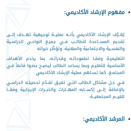
مفهوم الإرشاد الأكاديمي
:
يُعَــرَّف الإرشاد الأكاديمي بأنــه عمليــة توجيهية تهــدف إلــى
تقديم المســاعدة للطالــب فــي جميـع النواحـي الدراسـية
والنفسـية والاجتماعية والمهنية، وتؤطّـر خبراته
التعليميـة وفقـا لطموحاتـه وقدراتـه، بما يخدم الأهداف
الأساسية للتعليـم وبما يساعد الطالب ليصبـح عضـوا فاعلاً فـي
المجتمـع. كما تسـاهم عملية الإرشاد الأكاديمي
فـي حـل مشاكل الطالب التـي تعيـق تقـدّم تحصيلـه الدراسـي
بالإضافة إلــى إكســابه المهــارات والخبــرات الإيجابية وفقــا
للقيــم المجتمعيــة
.
المرشد الأكاديمي
: