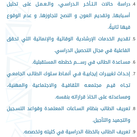
دراسة حالات الـتـأخـر الـدراسـي، والـعـمـل على تحليل
أسـبابها, وتقديم العون و النصح لتجاوزها, و عدم الوقوع
فيها ثانيةً.
تقديم الخدمات الإرشادية الوقائية والإنمائية التي تحقق
الفاعلية في مجال التحصيل الدراسي
.
مسـاعدة الطالب في رســــم خططه المستقبلية
.
إحـداث تغييـرات إيجابيـة فـي أنمـاط سـلوك الطالـب الجامعـي
تجـاه قيـم مجتمعـه الثقافيـة والاجتماعية والمهنية،
ومساعدته على اتخاذ قراراته بنفسه
.
تعريف الطالب بنظام السـاعات المعتمدة وقواعد التسـجيل
والتجميد والتأجيل
.
تعريف الطالب بالخطة الدراسية في كليته وتخصصه
.