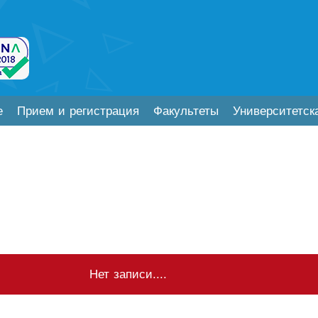
е
Прием и регистрация
Факультеты
Университетск
Нет записи....