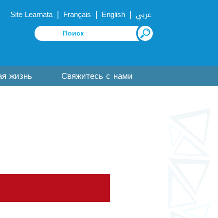
|
|
|
Site Learnata
Français
English
عربي
ая жизнь
Свяжитесь с нами