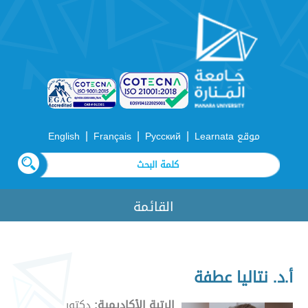
|
|
|
موقع Learnata
Русский
Français
English
القائمة
أ.د. نتاليا عطفة
الرتبة الأكاديمية:
دكتور