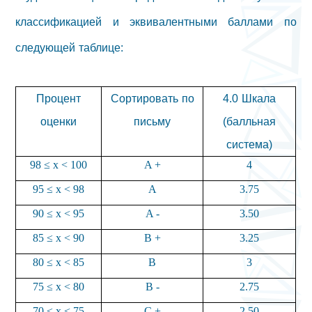
классификацией и эквивалентными баллами по
следующей таблице:
Процент
Сортировать по
4.0 Шкала
оценки
письму
(балльная
система)
98 ≤ x < 100
A +
4
95 ≤ x < 98
A
3.75
90 ≤ x < 95
A -
3.50
85 ≤ x < 90
B +
3.25
80 ≤ x < 85
B
3
75 ≤ x < 80
B -
2.75
70 ≤ x < 75
C +
2.50