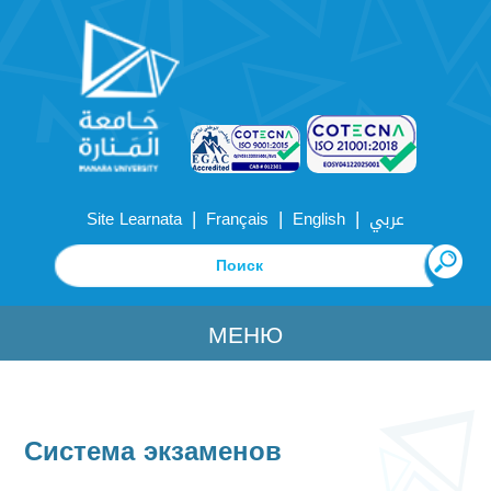
|
|
|
Site Learnata
Français
English
عربي
МЕНЮ
Система экзаменов