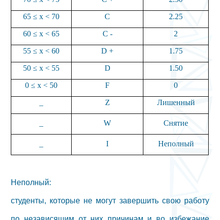
65 ≤ x < 70
C
2.25
60 ≤ x < 65
C -
2
55 ≤ x < 60
D +
1.75
50 ≤ x < 55
D
1.50
0 ≤ x < 50
F
0
_
Z
Лишенный
_
W
Снятие
_
I
Неполный
Неполный:
студенты, которые не могут завершить свою работу
по независящим от них причинам и во избежание