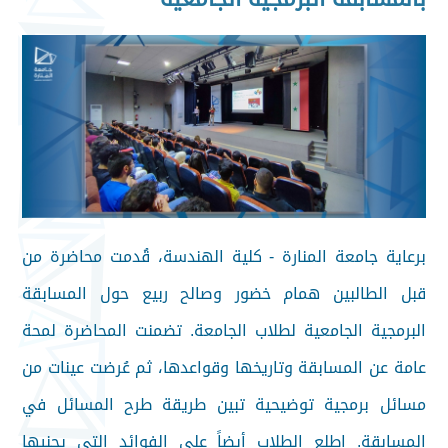
برعاية جامعة المنارة - كلية الهندسة، قُدمت محاضرة من
قبل الطالبين همام خضور وصالح ربيع حول المسابقة
البرمجية الجامعية لطلاب الجامعة. تضمنت المحاضرة لمحة
عامة عن المسابقة وتاريخها وقواعدها، ثم عُرضت عينات من
مسائل برمجية توضيحية تبين طريقة طرح المسائل في
المسابقة. اطلع الطلاب أيضاً على الفوائد التي يجنيها