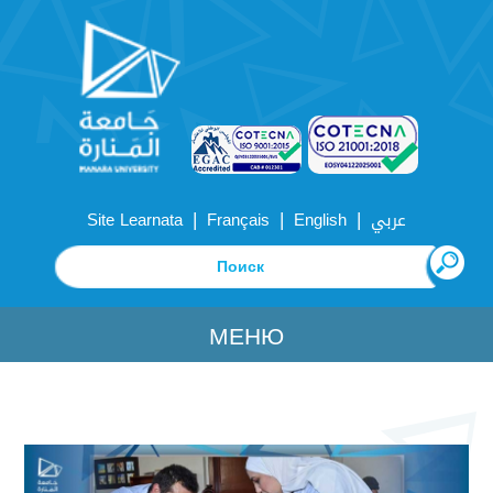
|
|
|
Site Learnata
Français
English
عربي
МЕНЮ