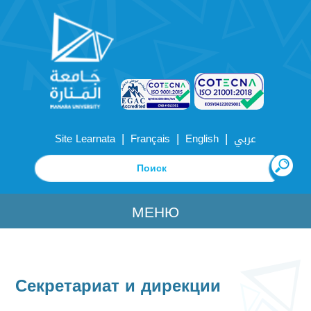
|
|
|
Site Learnata
Français
English
عربي
МЕНЮ
Секретариат и дирекции