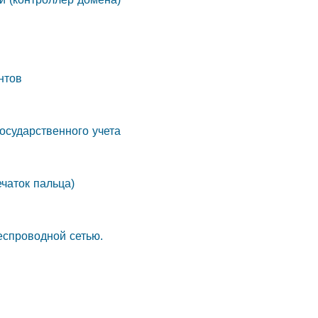
нтов
осударственного учета
ечаток пальца)
еспроводной сетью.
: