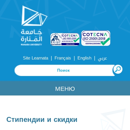
|
|
|
Site Learnata
Français
English
عربي
МЕНЮ
Стипендии и скидки