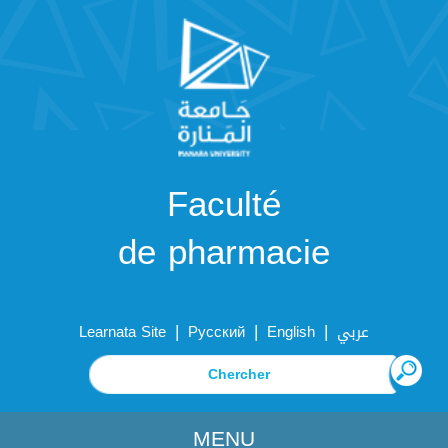
Faculté
de pharmacie
|
|
|
Learnata Site
Русский
English
عربي
MENU