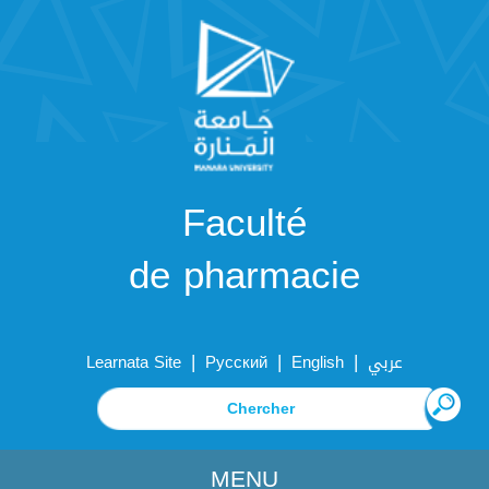
Faculté
de pharmacie
|
|
|
Learnata Site
Русский
English
عربي
MENU