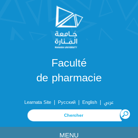
Faculté
de pharmacie
|
|
|
Learnata Site
Русский
English
عربي
MENU