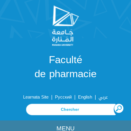
Faculté
de pharmacie
|
|
|
Learnata Site
Русский
English
عربي
MENU