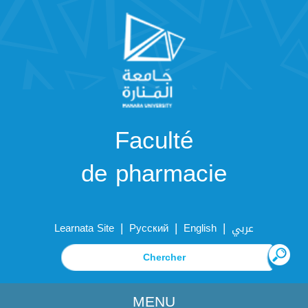
Faculté
de pharmacie
|
|
|
Learnata Site
Русский
English
عربي
MENU