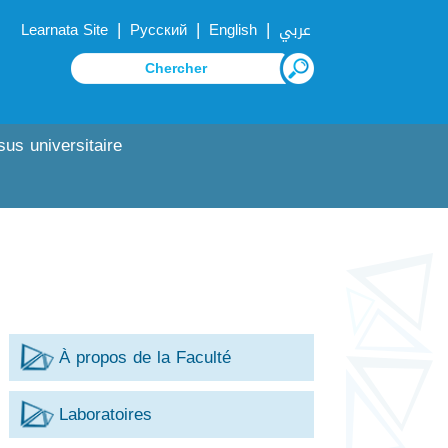
|
|
|
Learnata Site
Русский
English
عربي
sus universitaire
À propos de la Faculté
Laboratoires