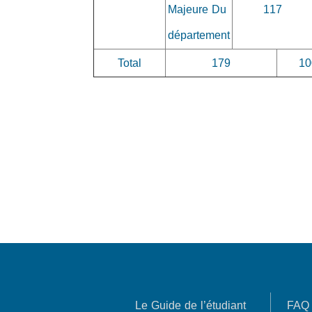
Majeure Du
117
département
Total
179
1
Le Guide de l’étudiant
FAQ