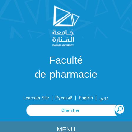
Faculté
de pharmacie
|
|
|
Learnata Site
Русский
English
عربي
MENU