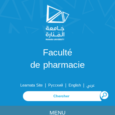
Faculté
de pharmacie
|
|
|
Learnata Site
Русский
English
عربي
MENU