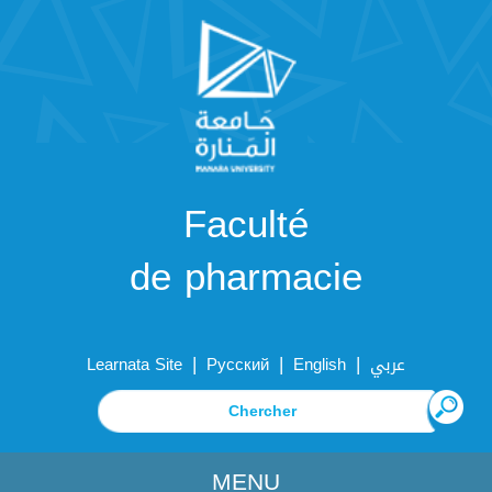
Faculté
de pharmacie
|
|
|
Learnata Site
Русский
English
عربي
MENU