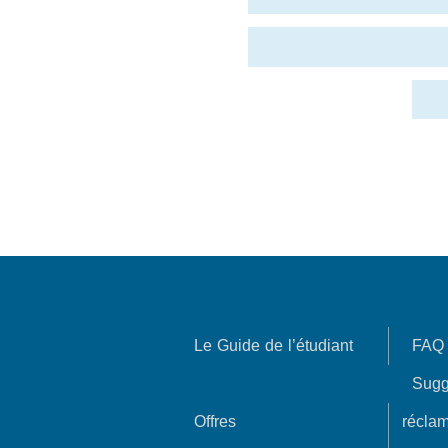
Le Guide de l’étudiant
FAQ
Sugg
Offres
réclam