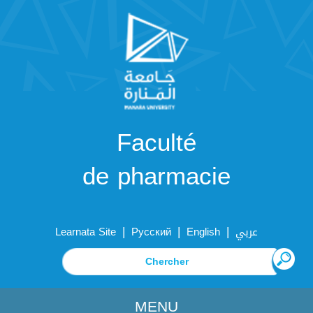
Faculté
de pharmacie
|
|
|
Learnata Site
Русский
English
عربي
MENU