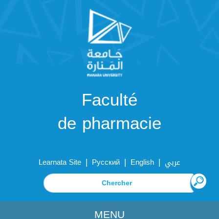
Faculté
de pharmacie
|
|
|
Learnata Site
Русский
English
عربي
MENU