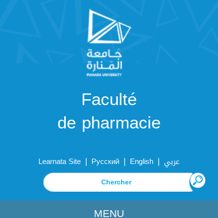
Faculté
de pharmacie
|
|
|
Learnata Site
Русский
English
عربي
MENU