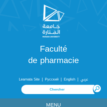
Faculté
de pharmacie
|
|
|
Learnata Site
Русский
English
عربي
MENU