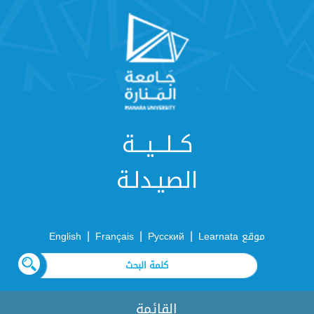
كــلـــيـــة
الصيـدلـة
|
|
|
موقع Learnata
Русский
Français
English
القائمة