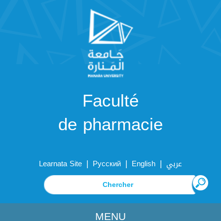
Faculté
de pharmacie
|
|
|
Learnata Site
Русский
English
عربي
MENU