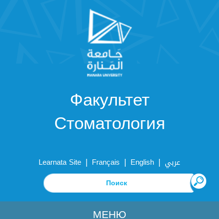
Факультет
Стоматология
|
|
|
Learnata Site
Français
English
عربي
МЕНЮ