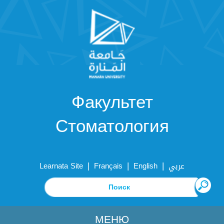
Факультет
Стоматология
|
|
|
Learnata Site
Français
English
عربي
МЕНЮ