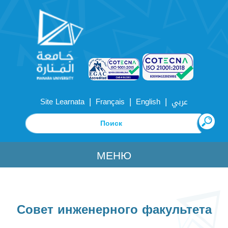
|
|
|
Site Learnata
Français
English
عربي
МЕНЮ
Совет инженерного факультета