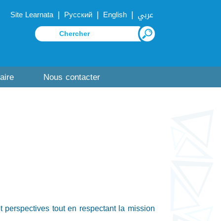
|
|
|
Site Learnata
Русский
English
عربي
aire
Nous contacter
 et perspectives tout en respectant la mission