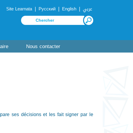
|
|
|
Site Learnata
Русский
English
عربي
aire
Nous contacter
are ses décisions et les fait signer par le