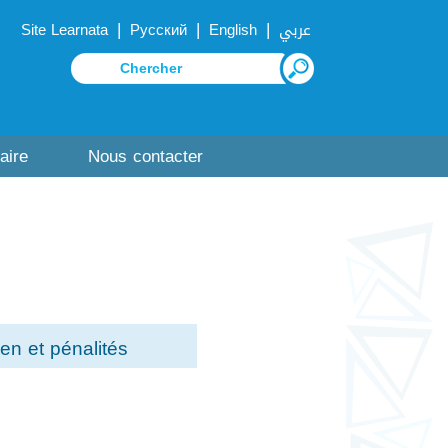
|
|
|
Site Learnata
Русский
English
عربي
aire
Nous contacter
n et pénalités