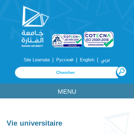
|
|
|
Site Learnata
Русский
English
عربي
MENU
Vie universitaire