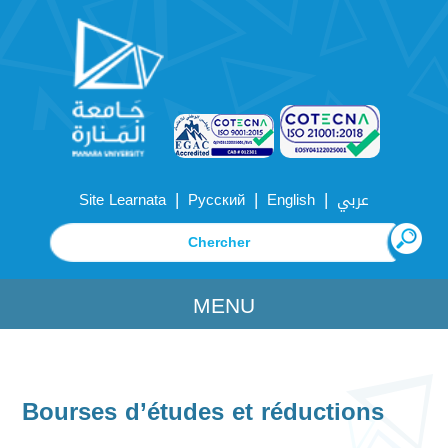
|
|
|
Site Learnata
Русский
English
عربي
MENU
Bourses d’études et réductions