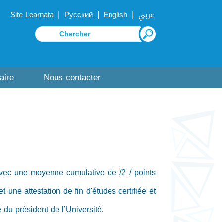
|
|
|
Site Learnata
Русский
English
عربي
aire
Nous contacter
avec une moyenne cumulative de /2 / points
 une attestation de fin d'études certifiée et
 du président de l’Université.