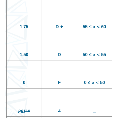
1.75
D +
55 ≤ x < 60
1.50
D
50 ≤ x < 55
0
F
0 ≤ x < 50
_
Z
محروم