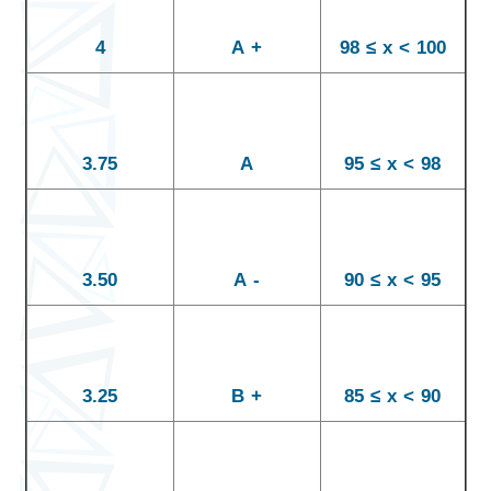
4
A +
98 ≤ x < 100
3.75
A
95 ≤ x < 98
3.50
A -
90 ≤ x < 95
3.25
B +
85 ≤ x < 90