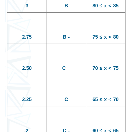
3
B
80 ≤ x < 85
2.75
B -
75 ≤ x < 80
2.50
C +
70 ≤ x < 75
2.25
C
65 ≤ x < 70
2
C -
60 ≤ x < 65