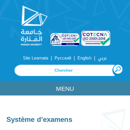
|
|
|
Site Learnata
Русский
English
عربي
MENU
Système d'examens