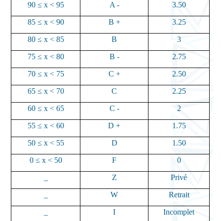
90 ≤ x < 95
A -
3.50
85 ≤ x < 90
B +
3.25
80 ≤ x < 85
B
3
75 ≤ x < 80
B -
2.75
70 ≤ x < 75
C +
2.50
65 ≤ x < 70
C
2.25
60 ≤ x < 65
C -
2
55 ≤ x < 60
D +
1.75
50 ≤ x < 55
D
1.50
0 ≤ x < 50
F
0
_
Z
Privé
_
W
Retrait
_
I
Incomplet