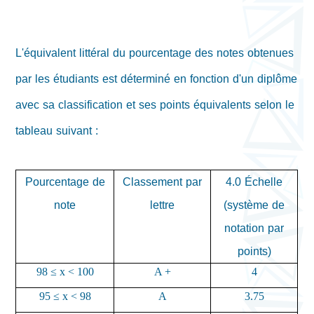
L'équivalent littéral du pourcentage des notes obtenues
par les étudiants est déterminé en fonction d'un diplôme
avec sa classification et ses points équivalents selon le
tableau suivant :
Pourcentage de
Classement par
4.0 Échelle
note
lettre
(système de
notation par
points)
98 ≤ x < 100
A +
4
95 ≤ x < 98
A
3.75