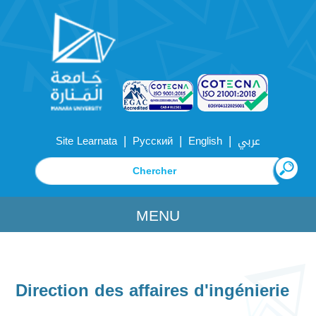
|
|
|
Site Learnata
Русский
English
عربي
MENU
Direction des affaires d'ingénierie